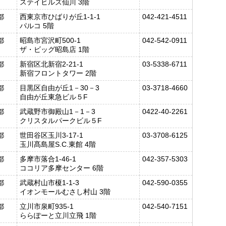
ステイヒルズ仙川 3階
都
西東京市ひばりが丘1-1-1
042-421-4511
パルコ 5階
都
昭島市宮沢町500-1
042-542-0911
ザ・ビッグ昭島店 1階
都
新宿区北新宿2-21-1
03-5338-6711
新宿フロントタワー 2階
都
目黒区自由が丘1－30－3
03-3718-4660
自由が丘東急ビル５F
都
武蔵野市御殿山1－1－3
0422-40-2261
クリスタルパークビル５F
都
世田谷区玉川3-17-1
03-3708-6125
玉川髙島屋S.C.東館 4階
都
多摩市落合1-46-1
042-357-5303
ココリア多摩センター 6階
都
武蔵村山市榎1-1-3
042-590-0355
イオンモールむさし村山 3階
都
立川市泉町935-1
042-540-7151
ららぽーと立川立飛 1階