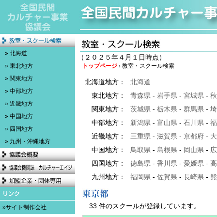
» 北海道
（２０２５年４月１日時点）
» 東北地方
トップページ
› 教室・スクール検索
» 関東地方
北海道地方：
北海道
» 中部地方
東北地方：
青森県
-
岩手県
-
宮城県
-
秋
» 近畿地方
関東地方：
茨城県
-
栃木県
-
群馬県
-
埼
» 中国地方
中部地方：
新潟県
-
富山県
-
石川県
-
福
» 四国地方
近畿地方：
三重県
-
滋賀県
-
京都府
-
大
» 九州・沖縄地方
中国地方：
鳥取県
-
島根県
-
岡山県
-
広
四国地方：
徳島県
-
香川県
-
愛媛県
-
高
九州地方：
福岡県
-
佐賀県
-
長崎県
-
熊
33 件のスクールが登録しています。
»サイト制作会社