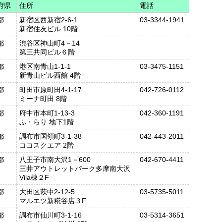
府県
住所
電話
都
新宿区西新宿2-6-1
03-3344-1941
新宿住友ビル 10階
都
渋谷区神山町4－14
第三共同ビル６階
都
港区南青山1-1-1
03-3475-1151
新青山ビル西館 4階
都
町田市原町田4-1-17
042-726-0112
ミーナ町田 8階
都
府中市本町1-13-3
042-360-1191
ふ・らり 地下1階
都
調布市国領町3-1-38
042-443-2011
ココスクエア 2階
都
八王子市南大沢1－600
042-670-4411
三井アウトレットパーク多摩南大沢
Vila棟２F
都
大田区萩中2-12-5
03-5735-5011
マルエツ新糀谷店３F
都
調布市仙川町3-1-16
03-5314-3651