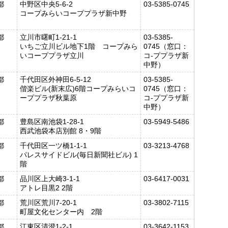
都
中野区中央5-6-2
03-5385-0745
コープみらいコーププラザ新中野
都
立川市曙町1-21-1
03-5385-
いちご立川ビル地下1階 コープみら
0745（窓口：
いコーププラザ立川
コ-ププラザ新
中野）
都
千代田区外神田6-5-12
03-5385-
偕楽ビル(新末広)6階コープみらいコ
0745（窓口：
ーププラザ秋葉原
コ-ププラザ新
中野）
都
豊島区南池袋1-28-1
03-5949-5486
西武池袋本店別館 8・9階
都
千代田区一ツ橋1-1-1
03-3213-4768
パレスサイドビル(毎日新聞社ビル) 1
階
都
品川区上大崎3-1-1
03-6417-0031
アトレ目黒2 2階
都
荒川区荒川7-20-1
03-3802-7115
町屋文化センター内 2階
都
江東区清澄1-2-1
03-3642-1153